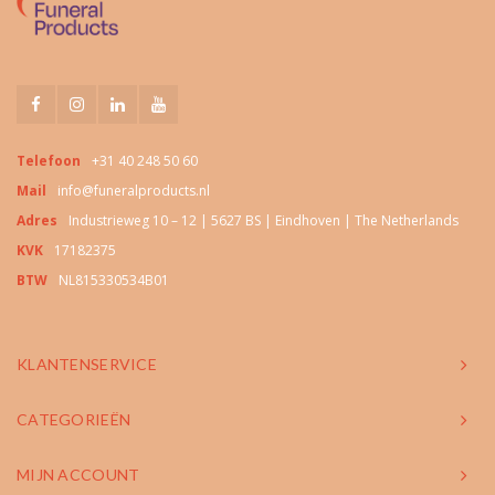
Telefoon
+31 40 248 50 60
Mail
info@funeralproducts.nl
Adres
Industrieweg 10 – 12 | 5627 BS | Eindhoven | The Netherlands
KVK
17182375
BTW
NL815330534B01
KLANTENSERVICE
CATEGORIEËN
MIJN ACCOUNT