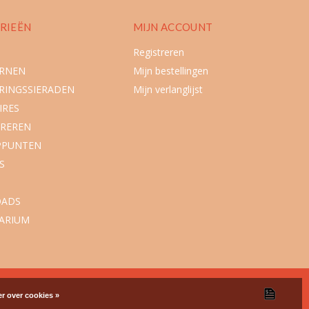
RIEËN
MIJN ACCOUNT
Registreren
URNEN
Mijn bestellingen
RINGSSIERADEN
Mijn verlanglijst
IRES
REREN
PPUNTEN
S
ADS
ARIUM
r over cookies »