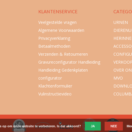
KLANTENSERVICE
CATEGO
Veelgestelde vragen
URNEN
Algemene Voorwaarden
DIEREN
Privacyverklaring
HERINNE
Betaalmethoden
ACCESSO
Verzenden & Retourneren
CONFIGU
Gravureconfigurator Handleiding
VERKOO
Handleiding Gedenkplaten
OVER ON
configurator
MVO
Klachtenformulier
DOWNLO
Vulinstructievideo
COLUMB
es op om onze website te verbeteren. Is dat akkoord?
JA
NEE
Mee