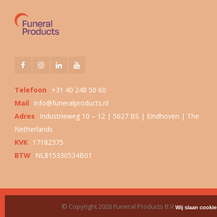
Telefoon
+31 40 248 50 60
Mail
info@funeralproducts.nl
Adres
Industrieweg 10 – 12 | 5627 BS | Eindhoven | The
Netherlands
KVK
17182375
BTW
NL815330534B01
© Copyright 2026 Funeral Products B.V.
Wij slaan cooki