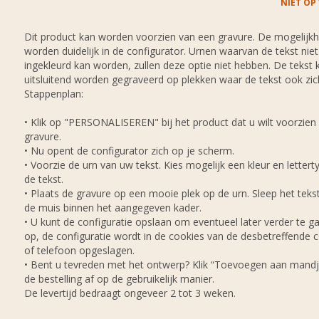
NIET OP
Dit product kan worden voorzien van een gravure. De mogelijk
worden duidelijk in de configurator. Urnen waarvan de tekst niet
ingekleurd kan worden, zullen deze optie niet hebben. De tekst 
uitsluitend worden gegraveerd op plekken waar de tekst ook zic
Stappenplan:
• Klik op "PERSONALISEREN" bij het product dat u wilt voorzien
gravure.
• Nu opent de configurator zich op je scherm.
• Voorzie de urn van uw tekst. Kies mogelijk een kleur en lettert
de tekst.
• Plaats de gravure op een mooie plek op de urn. Sleep het tek
de muis binnen het aangegeven kader.
• U kunt de configuratie opslaan om eventueel later verder te ga
op, de configuratie wordt in de cookies van de desbetreffende
of telefoon opgeslagen.
• Bent u tevreden met het ontwerp? Klik “Toevoegen aan mandj
de bestelling af op de gebruikelijk manier.
De levertijd bedraagt ongeveer 2 tot 3 weken.