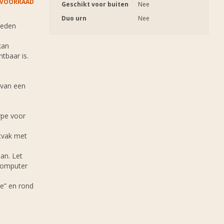
 VOORRAAD
Geschikt voor buiten
Nee
Duo urn
Nee
heden
kan
htbaar is.
 van een
ype voor
stvak met
an. Let
 computer
e” en rond