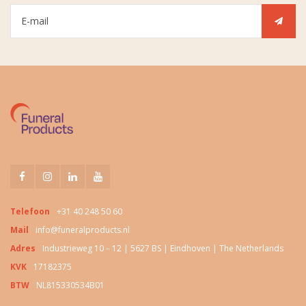
Telefoon
+31 40 248 50 60
Mail
info@funeralproducts.nl
Adres
Industrieweg 10 – 12 | 5627 BS | Eindhoven | The Netherlands
KVK
17182375
BTW
NL815330534B01