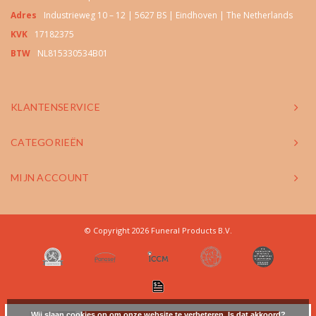
Adres
Industrieweg 10 – 12 | 5627 BS | Eindhoven | The Netherlands
KVK
17182375
BTW
NL815330534B01
KLANTENSERVICE
CATEGORIEËN
MIJN ACCOUNT
© Copyright 2026 Funeral Products B.V.
Wij slaan cookies op om onze website te verbeteren. Is dat akkoord?