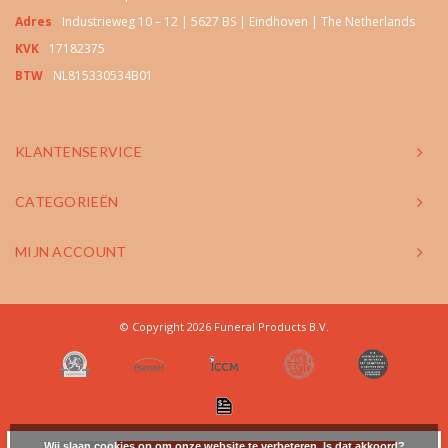
Adres
Industrieweg 10 – 12 | 5627 BS | Eindhoven | The Netherlands
KVK
17182375
BTW
NL815330534B01
KLANTENSERVICE
CATEGORIEËN
MIJN ACCOUNT
© Copyright 2026 Funeral Products B.V.
Wij slaan cookies op om onze website te verbeteren. Is dat akkoord?