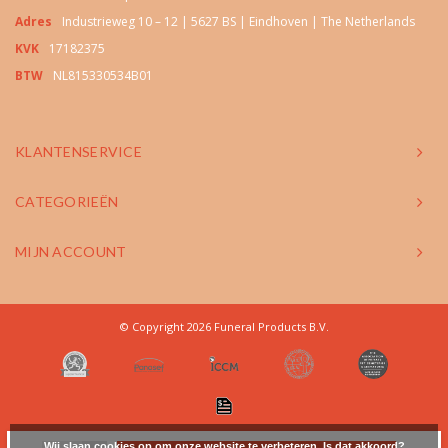
Adres
Industrieweg 10 – 12 | 5627 BS | Eindhoven | The Netherlands
KVK
17182375
BTW
NL815330534B01
KLANTENSERVICE
CATEGORIEËN
MIJN ACCOUNT
© Copyright 2026 Funeral Products B.V.
Wij slaan cookies op om onze website te verbeteren. Is dat akkoord?