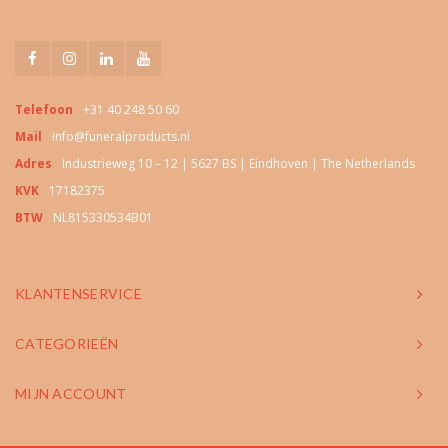
Telefoon
+31 40 248 50 60
Mail
info@funeralproducts.nl
Adres
Industrieweg 10 – 12 | 5627 BS | Eindhoven | The Netherlands
KVK
17182375
BTW
NL815330534B01
KLANTENSERVICE
CATEGORIEËN
MIJN ACCOUNT