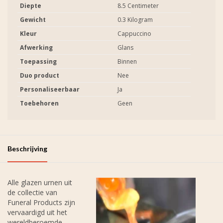
Diepte
8.5 Centimeter
Gewicht
0.3 Kilogram
Kleur
Cappuccino
Afwerking
Glans
Toepassing
Binnen
Duo product
Nee
Personaliseerbaar
Ja
Toebehoren
Geen
Beschrijving
Alle glazen urnen uit
de collectie van
Funeral Products zijn
vervaardigd uit het
wereldberoemde