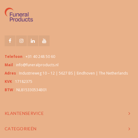
Telefoon
+31 40 248 50 60
Mail
info@funeralproducts.nl
Adres
Industrieweg 10 – 12 | 5627 BS | Eindhoven | The Netherlands
KVK
17182375
BTW
NL815330534B01
KLANTENSERVICE
CATEGORIEËN