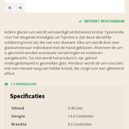
BEPERKT BESCHIKBAAR
Iedere glazen urn wordt vervaardigd uit Boheems kristal. Typerende
voor het elegante kristalglas uit Tsjechië is dat deze dezelfde
schittering toont als die van een diamant. Elke urn wordt door een
glaskunstenaar individueel met de hand geblazen. Wanneer de urn
is gevormd worden eventuele versieringen en motieven
aangebracht. Tot slot wordt het product in zijn geheel
ondergedompeld in gesmolten glas. Hierdoor wordt de urn voorzien
met een nieuwe laag van helder kristal, die zorgt voor een glimmend
effect.
1-2 WERKDAGEN
Specificaties
Inhoud
0.40 Liter
Hoogte
14.0 Centimeter
Breedte
8.5 Centimeter