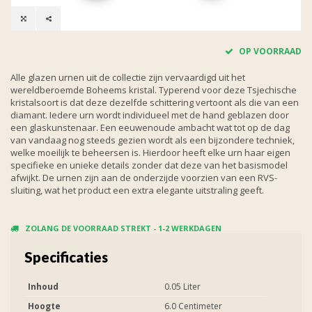
OP VOORRAAD
Alle glazen urnen uit de collectie zijn vervaardigd uit het
wereldberoemde Boheems kristal. Typerend voor deze Tsjechische
kristalsoort is dat deze dezelfde schittering vertoont als die van een
diamant. Iedere urn wordt individueel met de hand geblazen door
een glaskunstenaar. Een eeuwenoude ambacht wat tot op de dag
van vandaag nog steeds gezien wordt als een bijzondere techniek,
welke moeilijk te beheersen is. Hierdoor heeft elke urn haar eigen
specifieke en unieke details zonder dat deze van het basismodel
afwijkt. De urnen zijn aan de onderzijde voorzien van een RVS-
sluiting, wat het product een extra elegante uitstraling geeft.
ZOLANG DE VOORRAAD STREKT - 1-2 WERKDAGEN
Specificaties
Inhoud
0.05 Liter
Hoogte
6.0 Centimeter