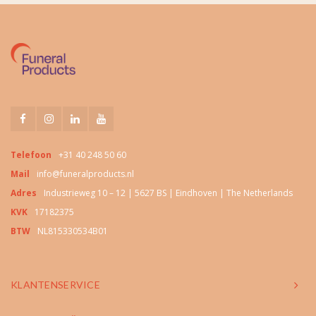
Telefoon
+31 40 248 50 60
Mail
info@funeralproducts.nl
Adres
Industrieweg 10 – 12 | 5627 BS | Eindhoven | The Netherlands
KVK
17182375
BTW
NL815330534B01
KLANTENSERVICE