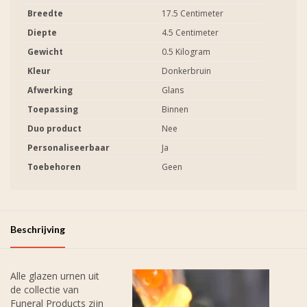
Breedte
17.5 Centimeter
Diepte
4.5 Centimeter
Gewicht
0.5 Kilogram
Kleur
Donkerbruin
Afwerking
Glans
Toepassing
Binnen
Duo product
Nee
Personaliseerbaar
Ja
Toebehoren
Geen
Beschrijving
Alle glazen urnen uit
de collectie van
Funeral Products zijn