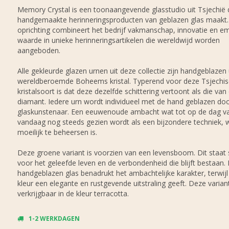
Memory Crystal is een toonaangevende glasstudio uit Tsjechië 
handgemaakte herinneringsproducten van geblazen glas maakt.
oprichting combineert het bedrijf vakmanschap, innovatie en e
waarde in unieke herinneringsartikelen die wereldwijd worden
aangeboden.
Alle gekleurde glazen urnen uit deze collectie zijn handgeblazen 
wereldberoemde Boheems kristal. Typerend voor deze Tsjechi
kristalsoort is dat deze dezelfde schittering vertoont als die van
diamant. Iedere urn wordt individueel met de hand geblazen do
glaskunstenaar. Een eeuwenoude ambacht wat tot op de dag v
vandaag nog steeds gezien wordt als een bijzondere techniek, 
moeilijk te beheersen is.
Deze groene variant is voorzien van een levensboom. Dit staat
voor het geleefde leven en de verbondenheid die blijft bestaan.
handgeblazen glas benadrukt het ambachtelijke karakter, terwij
kleur een elegante en rustgevende uitstraling geeft. Deze varian
verkrijgbaar in de kleur terracotta.
1-2 WERKDAGEN