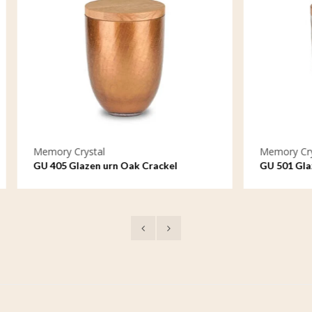
ystal
Memory Crystal
azen urn Oak Crackel
GU 501 Glazen urn Oak Seren