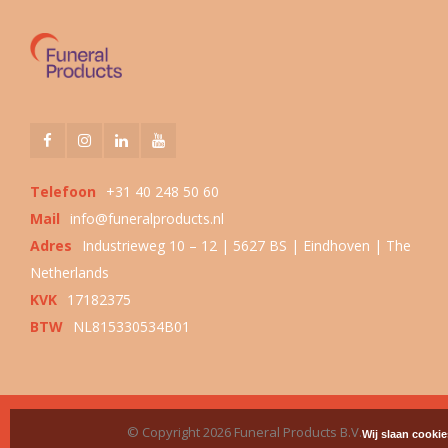
Telefoon
+31 40 248 50 60
Mail
info@funeralproducts.nl
Adres
Industrieweg 10 – 12 | 5627 BS | Eindhoven | The
Netherlands
KVK
17182375
BTW
NL815330534B01
© Copyright 2026 Funeral Products B.V.
Wij slaan cooki