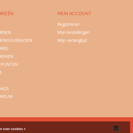
RIEËN
MIJN ACCOUNT
Registreren
URNEN
Mijn bestellingen
RINGSSIERADEN
Mijn verlanglijst
IRES
REREN
PPUNTEN
S
ADS
ARIUM
r over cookies »