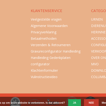
KLANTENSERVICE
CATEGO
Veelgestelde vragen
URNEN
Algemene Voorwaarden
DIEREN
Privacyverklaring
HERINNE
Betaalmethoden
ACCESSO
Verzenden & Retourneren
CONFIGU
Gravureconfigurator Handleiding
VERKOO
Handleiding Gedenkplaten
OVER ON
configurator
MVO
Klachtenformulier
DOWNLO
Vulinstructievideo
COLUMB
es op om onze website te verbeteren. Is dat akkoord?
JA
NEE
Mee