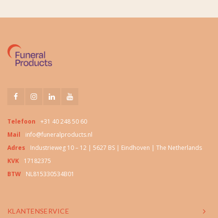
Telefoon
+31 40 248 50 60
Mail
info@funeralproducts.nl
Adres
Industrieweg 10 – 12 | 5627 BS | Eindhoven | The Netherlands
KVK
17182375
BTW
NL815330534B01
KLANTENSERVICE