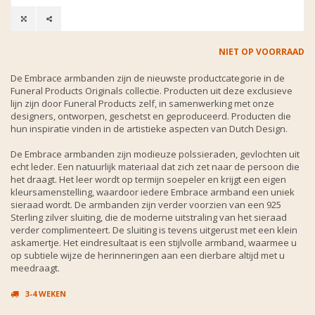
NIET OP VOORRAAD
De Embrace armbanden zijn de nieuwste productcategorie in de
Funeral Products Originals collectie. Producten uit deze exclusieve
lijn zijn door Funeral Products zelf, in samenwerking met onze
designers, ontworpen, geschetst en geproduceerd. Producten die
hun inspiratie vinden in de artistieke aspecten van Dutch Design.
De Embrace armbanden zijn modieuze polssieraden, gevlochten uit
echt leder. Een natuurlijk materiaal dat zich zet naar de persoon die
het draagt. Het leer wordt op termijn soepeler en krijgt een eigen
kleursamenstelling, waardoor iedere Embrace armband een uniek
sieraad wordt. De armbanden zijn verder voorzien van een 925
Sterling zilver sluiting, die de moderne uitstraling van het sieraad
verder complimenteert. De sluiting is tevens uitgerust met een klein
askamertje. Het eindresultaat is een stijlvolle armband, waarmee u
op subtiele wijze de herinneringen aan een dierbare altijd met u
meedraagt.
3-4 WEKEN