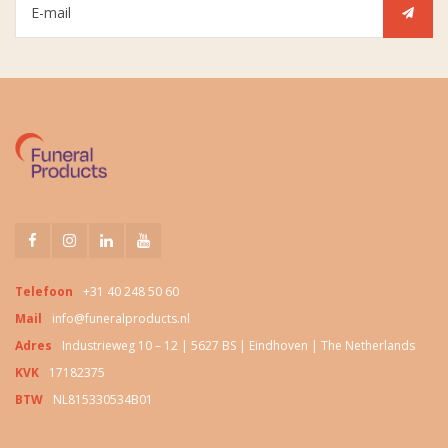
Telefoon
+31 40 248 50 60
Mail
info@funeralproducts.nl
Adres
Industrieweg 10 – 12 | 5627 BS | Eindhoven | The Netherlands
KVK
17182375
BTW
NL815330534B01