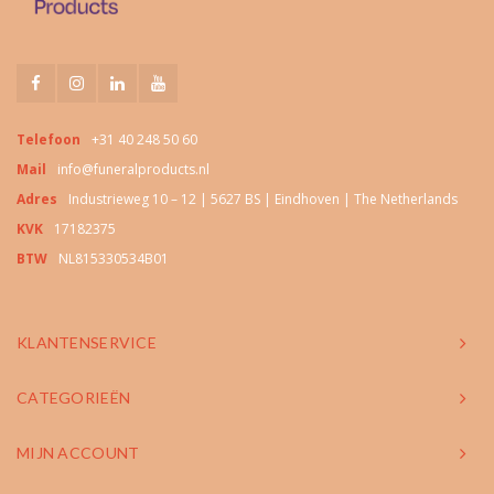
Telefoon
+31 40 248 50 60
Mail
info@funeralproducts.nl
Adres
Industrieweg 10 – 12 | 5627 BS | Eindhoven | The Netherlands
KVK
17182375
BTW
NL815330534B01
KLANTENSERVICE
CATEGORIEËN
MIJN ACCOUNT