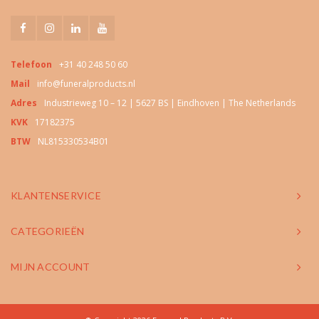
Telefoon
+31 40 248 50 60
Mail
info@funeralproducts.nl
Adres
Industrieweg 10 – 12 | 5627 BS | Eindhoven | The Netherlands
KVK
17182375
BTW
NL815330534B01
KLANTENSERVICE
CATEGORIEËN
MIJN ACCOUNT