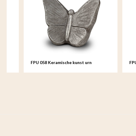
FPU 058 Keramische kunst urn
FPU 059 K
Mariposa
keepsake 