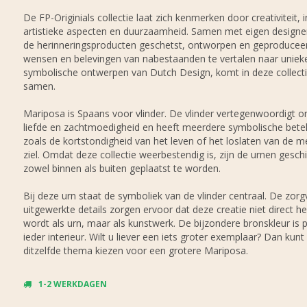
De FP-Originials collectie laat zich kenmerken door creativiteit, 
artistieke aspecten en duurzaamheid. Samen met eigen design
de herinneringsproducten geschetst, ontworpen en geproducee
wensen en belevingen van nabestaanden te vertalen naar uniek
symbolische ontwerpen van Dutch Design, komt in deze collecti
samen.
Mariposa is Spaans voor vlinder. De vlinder vertegenwoordigt o
liefde en zachtmoedigheid en heeft meerdere symbolische bete
zoals de kortstondigheid van het leven of het loslaten van de m
ziel. Omdat deze collectie weerbestendig is, zijn de urnen gesch
zowel binnen als buiten geplaatst te worden.
Bij deze urn staat de symboliek van de vlinder centraal. De zorg
uitgewerkte details zorgen ervoor dat deze creatie niet direct h
wordt als urn, maar als kunstwerk. De bijzondere bronskleur is 
ieder interieur. Wilt u liever een iets groter exemplaar? Dan kunt
ditzelfde thema kiezen voor een grotere Mariposa.
1-2 WERKDAGEN