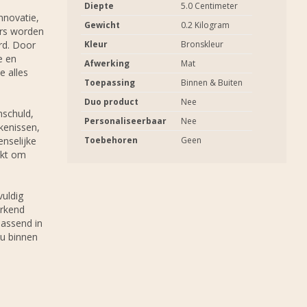
Diepte
5.0 Centimeter
innovatie,
Gewicht
0.2 Kilogram
ers worden
rd. Door
Kleur
Bronskleur
e en
Afwerking
Mat
e alles
Toepassing
Binnen & Buiten
Duo product
Nee
nschuld,
Personaliseerbaar
Nee
kenissen,
enselijke
Toebehoren
Geen
ikt om
vuldig
erkend
passend in
 u binnen