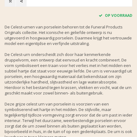
OP VOORRAAD
De Celest-urnen van porselein behoren tot de Funeral Products
Originals collectie. Het iconische en geliefde ontwerp is nu
uitgevoerd in hoogwaardig porselein. Daarmee krijgt het vertrouwde
model een eigentijdse en verfijnde uitstraling.
De Celest-urn onderscheidt zich door haar kenmerkende
druppelvorm, een ontwerp dat eenvoud en kracht combineert. De
vorm symboliseert een traan voor het verlies met in het midden een
subtiel hartje dat staat voor eeuwige liefde. De urn is vervaardigd uit
porselein, een hoogwaardig materiaal dat bekendstaat om zijn
uitzonderlijke hardheid, slijtvastheid en lage waterabsorptie.
Hierdoor is het bestand tegen krassen, vlekken en vocht, wat de urn
geschikt maakt voor zowel binnen- als buitengebruik.
Deze grijze celest urn van porselein is voorzien van een
symboliserend wit hartje in het midden. De stijlvolle, maar
tegelijkertijd tijdloze vormgeving zorgt ervoor dat de urn past in ieder
interieur. Terwijl het duurzame, weerbestendige porselein ervoor
zorgt dat de urn zowel binnen als buiten geplaatst kan worden,
bijvoorbeeld in huis, in de tuin of op een gedenkplaats. De urn is ook
leverbaar in twee kleinere maten.