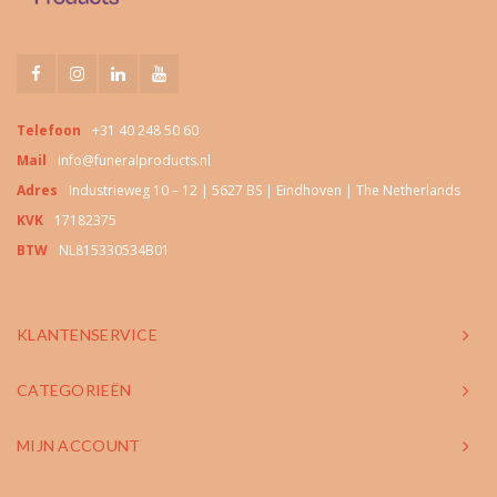
Telefoon
+31 40 248 50 60
Mail
info@funeralproducts.nl
Adres
Industrieweg 10 – 12 | 5627 BS | Eindhoven | The Netherlands
KVK
17182375
BTW
NL815330534B01
KLANTENSERVICE
CATEGORIEËN
MIJN ACCOUNT