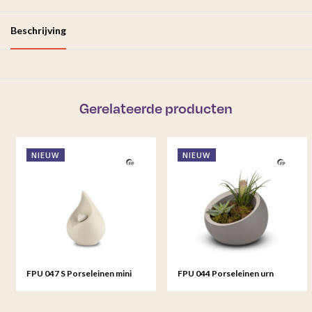
Beschrijving
Gerelateerde producten
NIEUW
NIEUW
FPU 047 S Porseleinen mini
FPU 044 Porseleinen urn
urn Celest
Terra