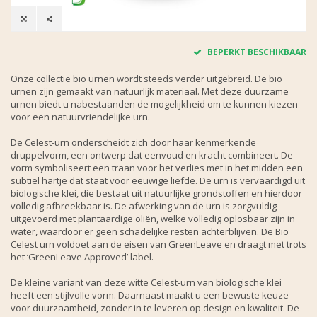
BEPERKT BESCHIKBAAR
Onze collectie bio urnen wordt steeds verder uitgebreid. De bio
urnen zijn gemaakt van natuurlijk materiaal. Met deze duurzame
urnen biedt u nabestaanden de mogelijkheid om te kunnen kiezen
voor een natuurvriendelijke urn.
De Celest-urn onderscheidt zich door haar kenmerkende
druppelvorm, een ontwerp dat eenvoud en kracht combineert. De
vorm symboliseert een traan voor het verlies met in het midden een
subtiel hartje dat staat voor eeuwige liefde. De urn is vervaardigd uit
biologische klei, die bestaat uit natuurlijke grondstoffen en hierdoor
volledig afbreekbaar is. De afwerking van de urn is zorgvuldig
uitgevoerd met plantaardige oliën, welke volledig oplosbaar zijn in
water, waardoor er geen schadelijke resten achterblijven. De Bio
Celest urn voldoet aan de eisen van GreenLeave en draagt met trots
het ‘GreenLeave Approved’ label.
De kleine variant van deze witte Celest-urn van biologische klei
heeft een stijlvolle vorm. Daarnaast maakt u een bewuste keuze
voor duurzaamheid, zonder in te leveren op design en kwaliteit. De