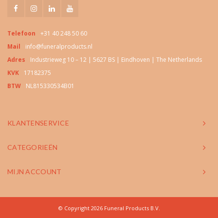
Telefoon
+31 40 248 50 60
Mail
info@funeralproducts.nl
Adres
Industrieweg 10 – 12 | 5627 BS | Eindhoven | The Netherlands
KVK
17182375
BTW
NL815330534B01
KLANTENSERVICE
CATEGORIEËN
MIJN ACCOUNT
© Copyright 2026 Funeral Products B.V.