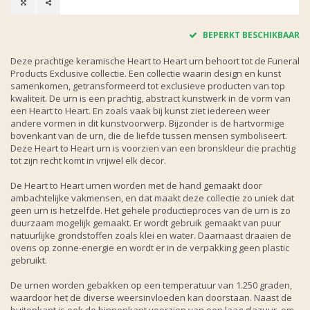
BEPERKT BESCHIKBAAR
Deze prachtige keramische Heart to Heart urn behoort tot de Funeral
Products Exclusive collectie. Een collectie waarin design en kunst
samenkomen, getransformeerd tot exclusieve producten van top
kwaliteit. De urn is een prachtig, abstract kunstwerk in de vorm van
een Heart to Heart. En zoals vaak bij kunst ziet iedereen weer
andere vormen in dit kunstvoorwerp. Bijzonder is de hartvormige
bovenkant van de urn, die de liefde tussen mensen symboliseert.
Deze Heart to Heart urn is voorzien van een bronskleur die prachtig
tot zijn recht komt in vrijwel elk decor.
De Heart to Heart urnen worden met de hand gemaakt door
ambachtelijke vakmensen, en dat maakt deze collectie zo uniek dat
geen urn is hetzelfde. Het gehele productieproces van de urn is zo
duurzaam mogelijk gemaakt. Er wordt gebruik gemaakt van puur
natuurlijke grondstoffen zoals klei en water. Daarnaast draaien de
ovens op zonne-energie en wordt er in de verpakking geen plastic
gebruikt.
De urnen worden gebakken op een temperatuur van 1.250 graden,
waardoor het de diverse weersinvloeden kan doorstaan. Naast de
buitenkant is ook de binnenkant voorzien van een laag glazuur, om