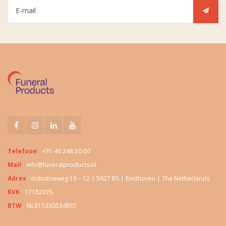
Telefoon
+31 40 248 50 60
Mail
info@funeralproducts.nl
Adres
Industrieweg 10 – 12 | 5627 BS | Eindhoven | The Netherlands
KVK
17182375
BTW
NL815330534B01