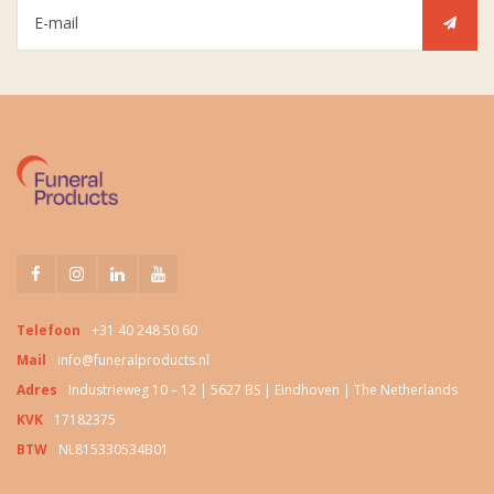
Telefoon
+31 40 248 50 60
Mail
info@funeralproducts.nl
Adres
Industrieweg 10 – 12 | 5627 BS | Eindhoven | The Netherlands
KVK
17182375
BTW
NL815330534B01