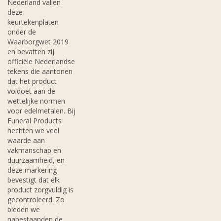
Nederland vallen
deze
keurtekenplaten
onder de
Waarborgwet 2019
en bevatten zij
officiële Nederlandse
tekens die aantonen
dat het product
voldoet aan de
wettelijke normen
voor edelmetalen. Bij
Funeral Products
hechten we veel
waarde aan
vakmanschap en
duurzaamheid, en
deze markering
bevestigt dat elk
product zorgvuldig is
gecontroleerd. Zo
bieden we
nabestaanden de