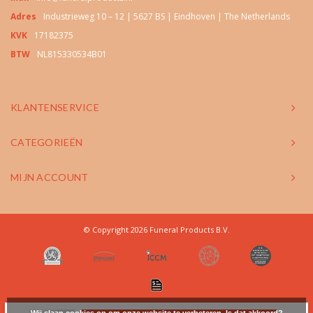
Adres
Industrieweg 10 – 12 | 5627 BS | Eindhoven | The Netherlands
KVK
17182375
BTW
NL815330534B01
KLANTENSERVICE
CATEGORIEËN
MIJN ACCOUNT
© Copyright 2026 Funeral Products B.V.