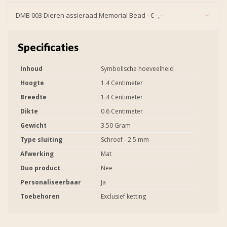
DMB 003 Dieren assieraad Memorial Bead - €--,--
Specificaties
Inhoud
Symbolische hoeveelheid
Hoogte
1.4 Centimeter
Breedte
1.4 Centimeter
Dikte
0.6 Centimeter
Gewicht
3.50 Gram
Type sluiting
Schroef - 2.5 mm
Afwerking
Mat
Duo product
Nee
Personaliseerbaar
Ja
Toebehoren
Exclusief ketting