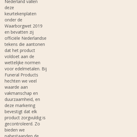
Nederland vallen
deze
keurtekenplaten
onder de
Waarborgwet 2019
en bevatten zij
officiële Nederlandse
tekens die aantonen
dat het product
voldoet aan de
wettelijke normen
voor edelmetalen. Bij
Funeral Products
hechten we veel
waarde aan
vakmanschap en
duurzaamheid, en
deze markering
bevestigt dat elk
product zorgvuldig is
gecontroleerd. Zo
bieden we
nabestaanden de