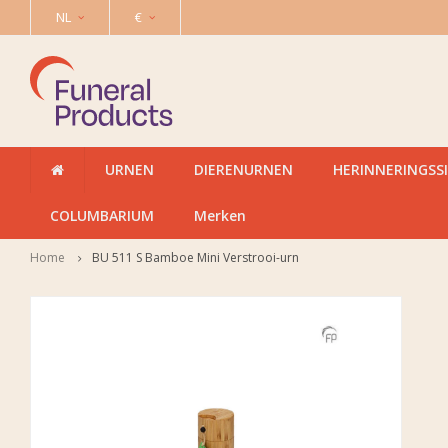
NL
€
URNEN
DIERENURNEN
HERINNERINGSS
COLUMBARIUM
Merken
Home
BU 511 S Bamboe Mini Verstrooi-urn