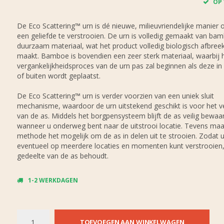
OP
De Eco Scattering™ urn is dé nieuwe, milieuvriendelijke manier
een geliefde te verstrooien. De urn is volledig gemaakt van ba
duurzaam materiaal, wat het product volledig biologisch afbree
maakt. Bamboe is bovendien een zeer sterk materiaal, waarbij 
vergankelijkheidsproces van de urn pas zal beginnen als deze in
of buiten wordt geplaatst.
De Eco Scattering™ urn is verder voorzien van een uniek sluit
mechanisme, waardoor de urn uitstekend geschikt is voor het v
van de as. Middels het borgpensysteem blijft de as veilig bewaa
wanneer u onderweg bent naar de uitstrooi locatie. Tevens ma
methode het mogelijk om de as in delen uit te strooien. Zodat 
eventueel op meerdere locaties en momenten kunt verstrooien,
gedeelte van de as behoudt.
1-2 WERKDAGEN
TOEVOEGEN AAN WINKELWAGEN