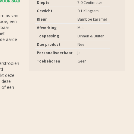
 VOORRAAD
Diepte
7.0 Centimeter
Gewicht
0.1 Kilogram
 om as van
Kleur
Bamboe karamel
mboe, een
kbaar
Afwerking
Mat
het
Toepassing
Binnen & Buiten
 de aarde
Duo product
Nee
Personaliseerbaar
Ja
Toebehoren
Geen
erstrooien
rd
akt deze
u deze
 of een