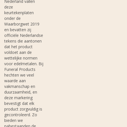
Nederland vallen
deze
keurtekenplaten
onder de
Waarborgwet 2019
en bevatten zij
officiële Nederlandse
tekens die aantonen
dat het product
voldoet aan de
wettelijke normen
voor edelmetalen. Bij
Funeral Products
hechten we veel
waarde aan
vakmanschap en
duurzaamheid, en
deze markering
bevestigt dat elk
product zorgvuldig is
gecontroleerd. Zo
bieden we
nabestaanden de