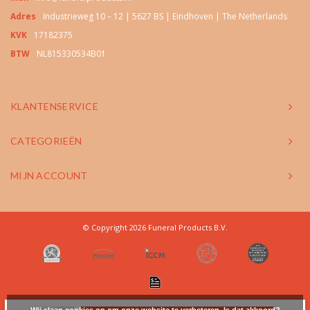
Adres
Industrieweg 10 – 12 | 5627 BS | Eindhoven | The Netherlands
KVK
17182375
BTW
NL815330534B01
KLANTENSERVICE
CATEGORIEËN
MIJN ACCOUNT
© Copyright 2026 Funeral Products B.V.