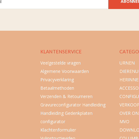
ABONNE
KLANTENSERVICE
CATEGO
Veelgestelde vragen
URNEN
Algemene Voorwaarden
DIEREN
Privacyverklaring
HERINNE
Betaalmethoden
ACCESSO
Verzenden & Retourneren
CONFIGU
Gravureconfigurator Handleiding
VERKOO
Handleiding Gedenkplaten
OVER ON
configurator
MVO
Klachtenformulier
DOWNLO
Vulinstructievideo
COLUMB