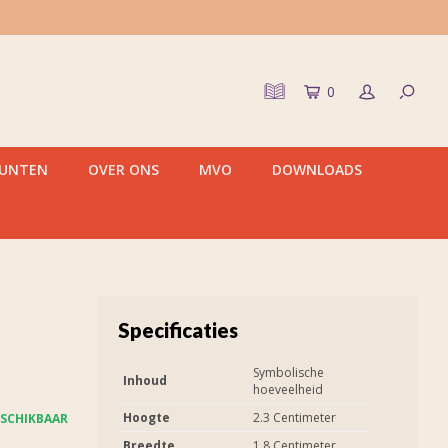
0
PUNTEN
OVER ONS
MVO
DOWNLOADS
Specificaties
Symbolische
Inhoud
hoeveelheid
Hoogte
2.3 Centimeter
SCHIKBAAR
Breedte
1.8 Centimeter