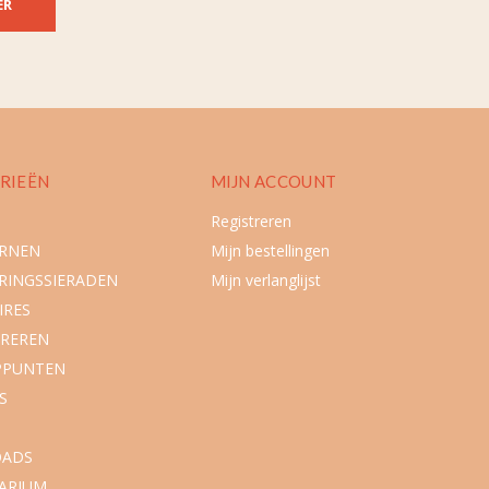
ER
RIEËN
MIJN ACCOUNT
Registreren
URNEN
Mijn bestellingen
RINGSSIERADEN
Mijn verlanglijst
IRES
REREN
PPUNTEN
S
ADS
ARIUM