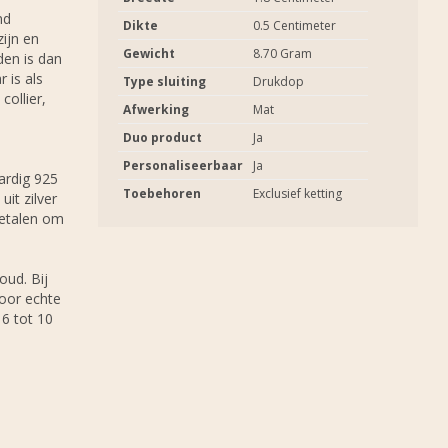
nd
Dikte
0.5 Centimeter
ijn en
Gewicht
8.70 Gram
en is dan
 is als
Type sluiting
Drukdop
collier,
Afwerking
Mat
Duo product
Ja
Personaliseerbaar
Ja
ardig 925
Toebehoren
Exclusief ketting
uit zilver
metalen om
oud. Bij
oor echte
6 tot 10