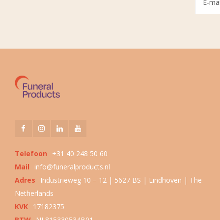
Telefoon
+31 40 248 50 60
Mail
info@funeralproducts.nl
Adres
Industrieweg 10 – 12 | 5627 BS | Eindhoven | The
Netherlands
KVK
17182375
BTW
NL815330534B01