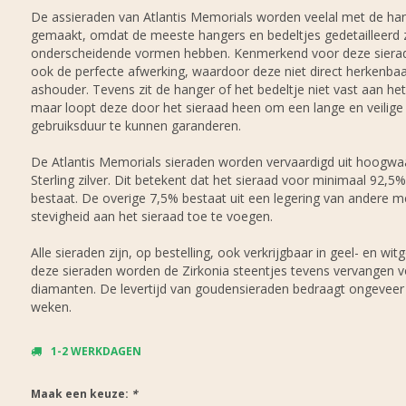
De assieraden van Atlantis Memorials worden veelal met de ha
gemaakt, omdat de meeste hangers en bedeltjes gedetailleerd z
onderscheidende vormen hebben. Kenmerkend voor deze sierad
ook de perfecte afwerking, waardoor deze niet direct herkenbaar
ashouder. Tevens zit de hanger of het bedeltje niet vast aan het 
maar loopt deze door het sieraad heen om een lange en veilige
gebruiksduur te kunnen garanderen.
De Atlantis Memorials sieraden worden vervaardigd uit hoogwa
Sterling zilver. Dit betekent dat het sieraad voor minimaal 92,5% 
bestaat. De overige 7,5% bestaat uit een legering van andere 
stevigheid aan het sieraad toe te voegen.
Alle sieraden zijn, op bestelling, ook verkrijgbaar in geel- en witg
deze sieraden worden de Zirkonia steentjes tevens vervangen v
diamanten. De levertijd van goudensieraden bedraagt ongeveer 
weken.
1-2 WERKDAGEN
Maak een keuze:
*