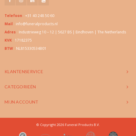
Telefoon
+31 40 248 50 60
Mail
info@funeralproducts.nl
Adres
Industrieweg 10 – 12 | 5627 BS | Eindhoven | The Netherlands
KVK
17182375
BTW
NL815330534B01
KLANTENSERVICE
CATEGORIEËN
MIJN ACCOUNT
© Copyright 2026 Funeral Products B.V.