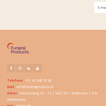
Telefoon
+31 40 248 50 60
Mail
info@funeralproducts.nl
Adres
Industrieweg 10 – 12 | 5627 BS | Eindhoven | The
Netherlands
KVK
17182375