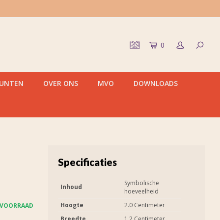
0
PUNTEN
OVER ONS
MVO
DOWNLOADS
Specificaties
Symbolische
Inhoud
hoeveelheid
Hoogte
2.0 Centimeter
 VOORRAAD
Breedte
1.2 Centimeter