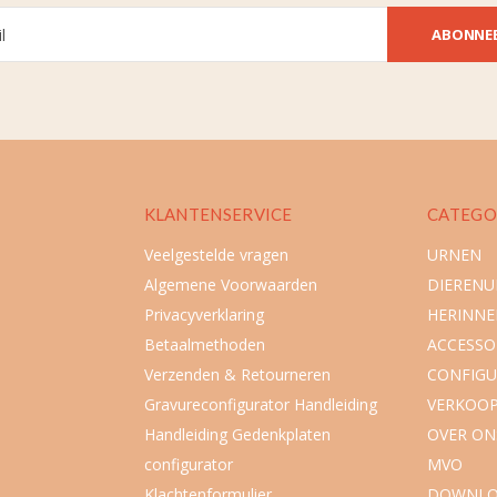
ABONNE
KLANTENSERVICE
CATEGO
Veelgestelde vragen
URNEN
Algemene Voorwaarden
DIEREN
Privacyverklaring
HERINNE
Betaalmethoden
ACCESSO
Verzenden & Retourneren
CONFIGU
Gravureconfigurator Handleiding
VERKOO
Handleiding Gedenkplaten
OVER ON
configurator
MVO
Klachtenformulier
DOWNLO