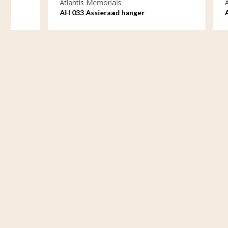
Atlantis Memorials
Atlantis M
AH 033 Assieraad hanger
AH 041 As