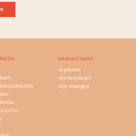
ER
RIEËN
MIJN ACCOUNT
Registreren
URNEN
Mijn bestellingen
RINGSSIERADEN
Mijn verlanglijst
IRES
REREN
PPUNTEN
S
ADS