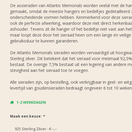
De assieraden van Atlantis Memorials worden veelal met de ha
gemaakt, omdat de meeste hangers en bedeltjes gedetailleerd z
onderscheidende vormen hebben. Kenmerkend voor deze sierad
ook de perfecte afwerking, waardoor deze niet direct herkenbaar
ashouder. Tevens zit de hanger of het bedeltje niet vast aan het 
maar loopt deze door het sieraad heen om een lange en veilige
gebruiksduur te kunnen garanderen.
De Atlantis Memorials sieraden worden vervaardigd uit hoogwa
Sterling zilver. Dit betekent dat het sieraad voor minimaal 92,5% 
bestaat. De overige 7,5% bestaat uit een legering van andere 
stevigheid aan het sieraad toe te voegen.
Alle sieraden zijn, op bestelling, ook verkrijgbaar in geel- en wi
levertijd van goudensieraden bedraagt ongeveer 6 tot 10 weken
1-2 WERKDAGEN
Maak een keuze:
*
925 Sterling Zilver - €--,--