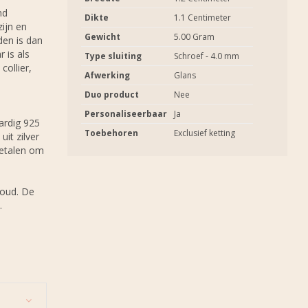
nd
Dikte
1.1 Centimeter
ijn en
Gewicht
5.00 Gram
en is dan
 is als
Type sluiting
Schroef - 4.0 mm
collier,
Afwerking
Glans
Duo product
Nee
Personaliseerbaar
Ja
ardig 925
Toebehoren
Exclusief ketting
uit zilver
metalen om
tgoud. De
.