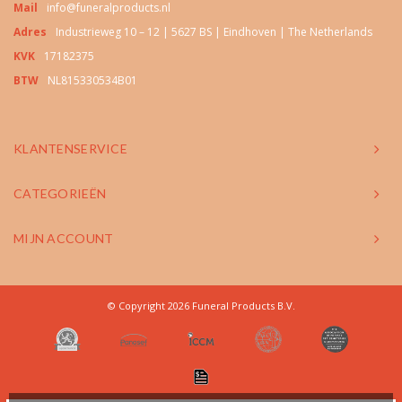
Mail
info@funeralproducts.nl
Adres
Industrieweg 10 – 12 | 5627 BS | Eindhoven | The Netherlands
KVK
17182375
BTW
NL815330534B01
KLANTENSERVICE
CATEGORIEËN
MIJN ACCOUNT
© Copyright 2026 Funeral Products B.V.