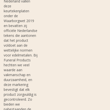
Nederland vallen
deze
keurtekenplaten
onder de
Waarborgwet 2019
en bevatten zij
officiële Nederlandse
tekens die aantonen
dat het product
voldoet aan de
wettelijke normen
voor edelmetalen. Bij
Funeral Products
hechten we veel
waarde aan
vakmanschap en
duurzaamheid, en
deze markering
bevestigt dat elk
product zorgvuldig is
gecontroleerd. Zo
bieden we
nabestaanden de