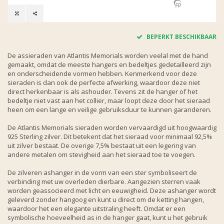
BEPERKT BESCHIKBAAR
De assieraden van Atlantis Memorials worden veelal met de hand
gemaakt, omdat de meeste hangers en bedeltjes gedetailleerd zijn
en onderscheidende vormen hebben. Kenmerkend voor deze
sieraden is dan ook de perfecte afwerking, waardoor deze niet
direct herkenbaar is als ashouder. Tevens zit de hanger of het
bedeltje niet vast aan het collier, maar loopt deze door het sieraad
heen om een lange en veilige gebruiksduur te kunnen garanderen.
De Atlantis Memorials sieraden worden vervaardigd uit hoogwaardig
925 Sterling zilver. Dit betekent dat het sieraad voor minimaal 92,5%
uit zilver bestaat. De overige 7,5% bestaat uit een legering van
andere metalen om stevigheid aan het sieraad toe te voegen.
De zilveren ashanger in de vorm van een ster symboliseert de
verbinding met uw overleden dierbare. Aangezien sterren vaak
worden geassocieerd met licht en eeuwigheid. Deze ashanger wordt
geleverd zonder hangoog en kunt u direct om de ketting hangen,
waardoor het een elegante uitstraling heeft. Omdat er een
symbolische hoeveelheid as in de hanger gaat, kunt u het gebruik