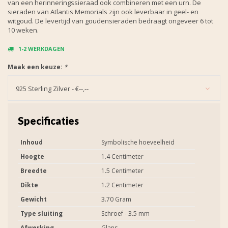
van een herinneringssieraad ook combineren met een urn. De
sieraden van Atlantis Memorials zijn ook leverbaar in geel- en
witgoud. De levertijd van goudensieraden bedraagt ongeveer 6 tot
10 weken.
1-2 WERKDAGEN
Maak een keuze:
*
925 Sterling Zilver - €--,--
Specificaties
Inhoud
Symbolische hoeveelheid
Hoogte
1.4 Centimeter
Breedte
1.5 Centimeter
Dikte
1.2 Centimeter
Gewicht
3.70 Gram
Type sluiting
Schroef - 3.5 mm
Afwerking
Glans