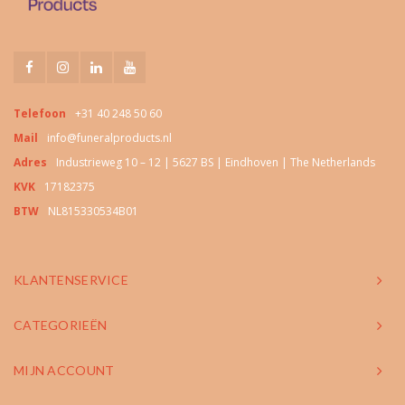
Telefoon
+31 40 248 50 60
Mail
info@funeralproducts.nl
Adres
Industrieweg 10 – 12 | 5627 BS | Eindhoven | The Netherlands
KVK
17182375
BTW
NL815330534B01
KLANTENSERVICE
CATEGORIEËN
MIJN ACCOUNT