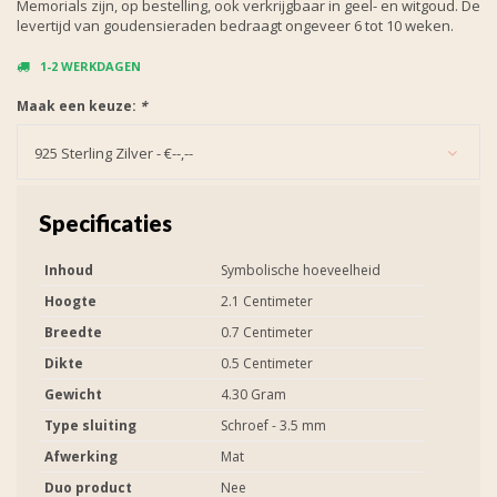
Memorials zijn, op bestelling, ook verkrijgbaar in geel- en witgoud. De
levertijd van goudensieraden bedraagt ongeveer 6 tot 10 weken.
1-2 WERKDAGEN
Maak een keuze:
*
925 Sterling Zilver - €--,--
Specificaties
Inhoud
Symbolische hoeveelheid
Hoogte
2.1 Centimeter
Breedte
0.7 Centimeter
Dikte
0.5 Centimeter
Gewicht
4.30 Gram
Type sluiting
Schroef - 3.5 mm
Afwerking
Mat
Duo product
Nee