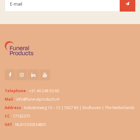
Telephone
+31 40 248 50 60
Mail
info@funeralproducts.nl
Address
Industrieweg 10 – 12 | 5627 BS | Eindhoven | The Netherlands
CC
17182375
VAT
NL815330534B01