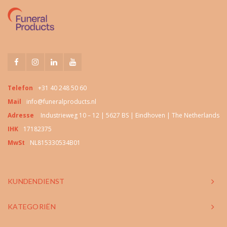
Telefon
+31 40 248 50 60
Mail
info@funeralproducts.nl
Adresse
Industrieweg 10 – 12 | 5627 BS | Eindhoven | The Netherlands
IHK
17182375
MwSt
NL815330534B01
KUNDENDIENST
KATEGORIËN