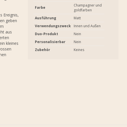
Champagner und
Farbe
goldfarben
 Ereignis,
Ausführung
Matt
nen geben
um
Verwendungszweck
Innen und Außen
eht aus
Duo-Produkt
Nein
erten
Personalisierbar
Nein
in kleines
rossen
Zubehör
Keines
enen