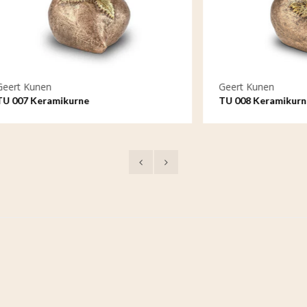
en
Geert Kunen
ramikurne
TU 008 Keramikurne