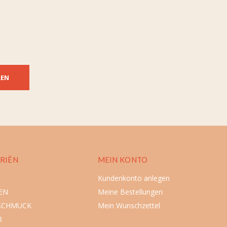
REN
RIËN
MEIN KONTO
Kundenkonto anlegen
EN
Meine Bestellungen
SCHMUCK
Mein Wunschzettel
R