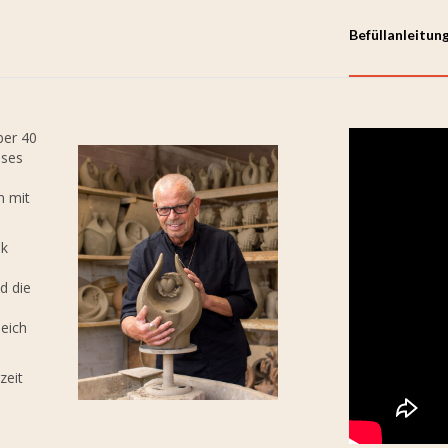
Befüllanleitun
ber 40
eses
n mit
ik
d die
leich
zeit