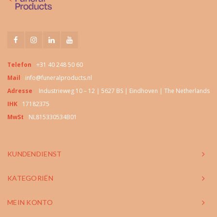
Telefon
+31 40 248 50 60
Mail
info@funeralproducts.nl
Adresse
Industrieweg 10 – 12 | 5627 BS | Eindhoven | The Netherlands
IHK
17182375
MwSt
NL815330534B01
KUNDENDIENST
KATEGORIËN
MEIN KONTO