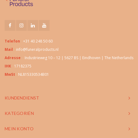
Telefon
+31 40 248 50 60
Mail
info@funeralproducts.nl
Adresse
Industrieweg 10 – 12 | 5627 BS | Eindhoven | The Netherlands
IHK
17182375
MwSt
NL815330534B01
KUNDENDIENST
KATEGORIËN
MEIN KONTO