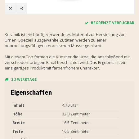
BEGRENZT VERFÜGBAR
Keramik ist ein häufig verwendetes Material zur Herstellung von
Urnen. Speziell ausgewählte Zutaten werden zu einer
bearbeitungsfähigen keramischen Masse gemischt.
Mit diesem Ton formen die Künstler die Urne, die anschließend mit
verschiedenfarbigem Email beschichtet wird. Das Ergebnis ist ein
einzigartiges Produkt mit farbenfrohem Charakter.
2-3 WERKTAGE
Eigenschaften
Inhalt
4.70 Liter
Höhe
32.0 Zentimeter
Breite
16.5 Zentimeter
Tiefe
16.5 Zentimeter