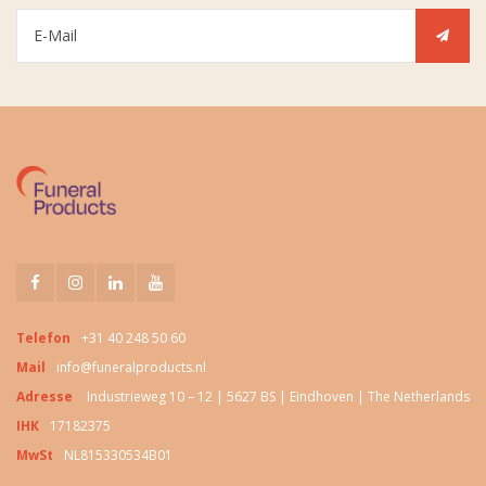
Telefon
+31 40 248 50 60
Mail
info@funeralproducts.nl
Adresse
Industrieweg 10 – 12 | 5627 BS | Eindhoven | The Netherlands
IHK
17182375
MwSt
NL815330534B01