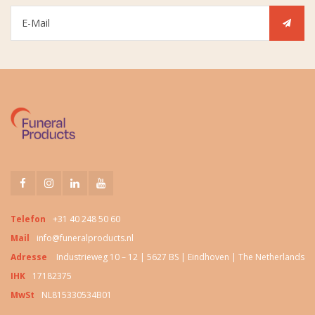
Telefon
+31 40 248 50 60
Mail
info@funeralproducts.nl
Adresse
Industrieweg 10 – 12 | 5627 BS | Eindhoven | The Netherlands
IHK
17182375
MwSt
NL815330534B01