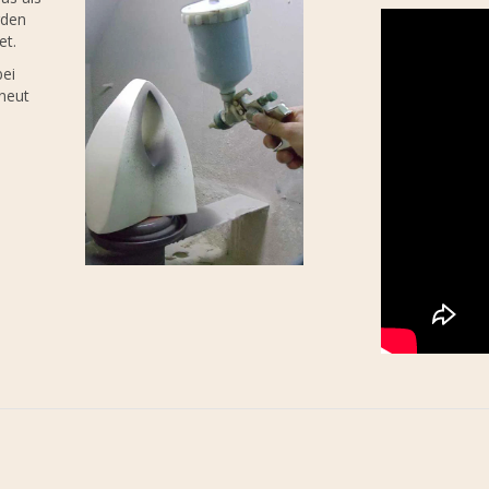
rden
et.
bei
rneut