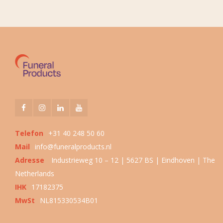
Telefon
+31 40 248 50 60
Mail
info@funeralproducts.nl
Adresse
Industrieweg 10 – 12 | 5627 BS | Eindhoven | The
Netherlands
IHK
17182375
MwSt
NL815330534B01