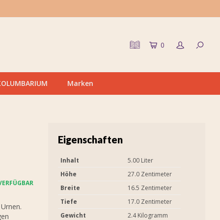
0
KOLUMBARIUM
Marken
Eigenschaften
Inhalt
5.00 Liter
Höhe
27.0 Zentimeter
VERFÜGBAR
Breite
16.5 Zentimeter
Tiefe
17.0 Zentimeter
 Urnen.
Gewicht
2.4 Kilogramm
gen