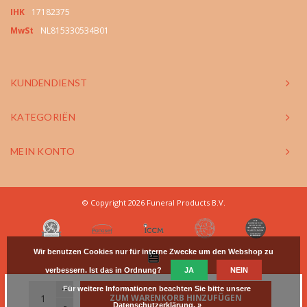
IHK
17182375
MwSt
NL815330534B01
KUNDENDIENST
KATEGORIËN
MEIN KONTO
© Copyright 2026 Funeral Products B.V.
Wir benutzen Cookies nur für interne Zwecke um den Webshop zu
verbessern. Ist das in Ordnung?
JA
NEIN
+
Für weitere Informationen beachten Sie bitte unsere
ZUM WARENKORB HINZUFÜGEN
-
Datenschutzerklärung. »