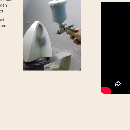
rden
et.
bei
rneut