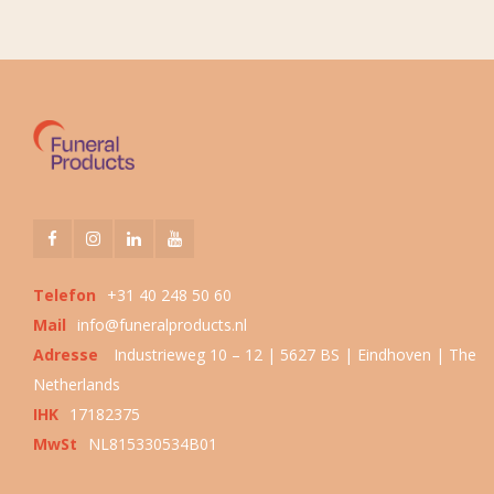
Telefon
+31 40 248 50 60
Mail
info@funeralproducts.nl
Adresse
Industrieweg 10 – 12 | 5627 BS | Eindhoven | The
Netherlands
IHK
17182375
MwSt
NL815330534B01