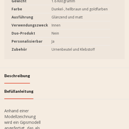
Gewicht
1.6 Kilogramm
Farbe
Dunkel-, hellbraun und goldfarben
Ausführung
Glänzend und matt
Verwendungszweck
Innen
Duo-Produkt
Nein
Personalisierbar
Ja
Zubehör
Urnenbeutel und Klebstoff
Beschreibung
Befüllanleitung
Anhand einer
Modellzeichnung
wird ein Gipsmodell
angefertigt, das als