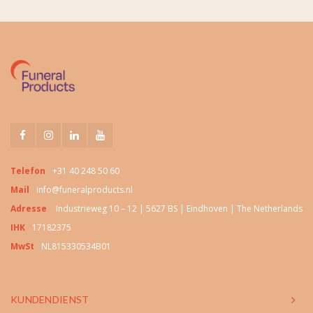
Telefon
+31 40 248 50 60
Mail
info@funeralproducts.nl
Adresse
Industrieweg 10 – 12 | 5627 BS | Eindhoven | The Netherlands
IHK
17182375
MwSt
NL815330534B01
KUNDENDIENST