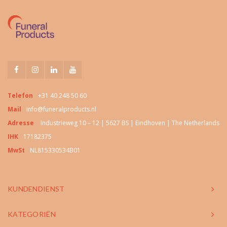
Telefon
+31 40 248 50 60
Mail
info@funeralproducts.nl
Adresse
Industrieweg 10 – 12 | 5627 BS | Eindhoven | The Netherlands
IHK
17182375
MwSt
NL815330534B01
KUNDENDIENST
KATEGORIËN