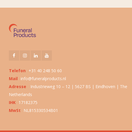
Telefon
+31 40 248 50 60
Mail
info@funeralproducts.nl
Adresse
Industrieweg 10 – 12 | 5627 BS | Eindhoven | The
Netherlands
IHK
17182375
MwSt
NL815330534B01