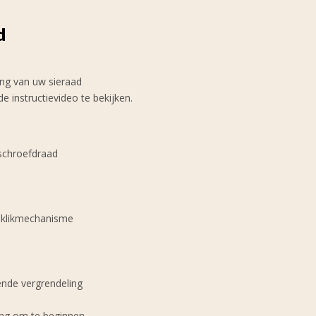
d
ting van uw sieraad
 instructievideo te bekijken.
 schroefdraad
t klikmechanisme
ende vergrendeling
ting om te beginnen