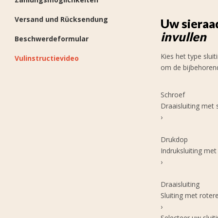
Versand und Rücksendung
Uw sieraa
invullen
Beschwerdeformular
Kies het type slui
Vulinstructievideo
om de bijbehorende
Schroef
Draaisluiting met
›
Drukdop
Indruksluiting me
›
Draaisluiting
Sluiting met roter
›
Selecteer uw slui