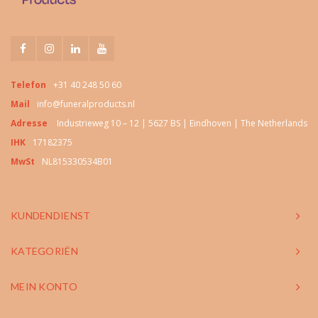
Telefon
+31 40 248 50 60
Mail
info@funeralproducts.nl
Adresse
Industrieweg 10 – 12 | 5627 BS | Eindhoven | The Netherlands
IHK
17182375
MwSt
NL815330534B01
KUNDENDIENST
KATEGORIËN
MEIN KONTO