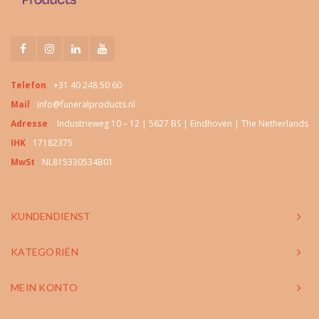
Telefon
+31 40 248 50 60
Mail
info@funeralproducts.nl
Adresse
Industrieweg 10 – 12 | 5627 BS | Eindhoven | The Netherlands
IHK
17182375
MwSt
NL815330534B01
KUNDENDIENST
KATEGORIËN
MEIN KONTO