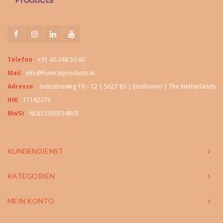
Telefon
+31 40 248 50 60
Mail
info@funeralproducts.nl
Adresse
Industrieweg 10 – 12 | 5627 BS | Eindhoven | The Netherlands
IHK
17182375
MwSt
NL815330534B01
KUNDENDIENST
KATEGORIËN
MEIN KONTO