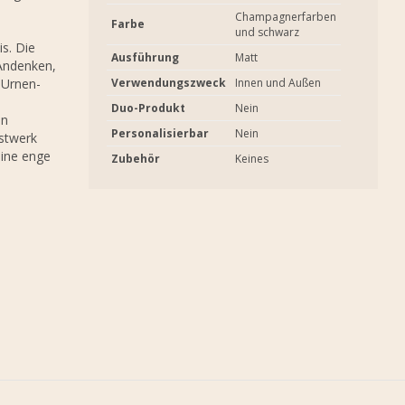
Champagnerfarben
Farbe
und schwarz
is. Die
Ausführung
Matt
 Andenken,
 Urnen-
Verwendungszweck
Innen und Außen
Duo-Produkt
Nein
en
Personalisierbar
Nein
nstwerk
eine enge
Zubehör
Keines