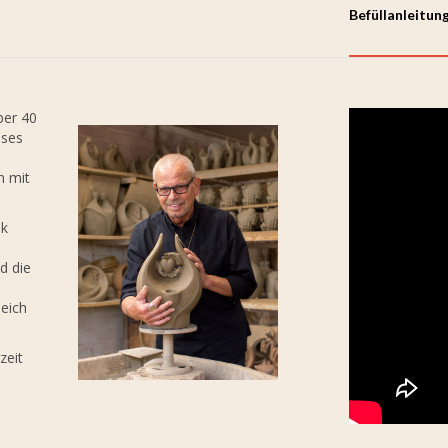
Befüllanleitun
ber 40
eses
n mit
ik
d die
leich
zeit