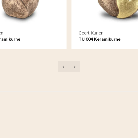
en
Geert Kunen
ramikurne
TU 004 Keramikurne