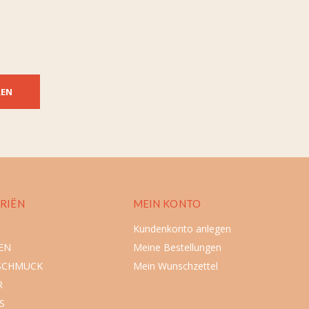
REN
RIËN
MEIN KONTO
Kundenkonto anlegen
EN
Meine Bestellungen
SCHMUCK
Mein Wunschzettel
R
S