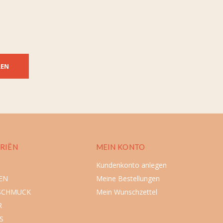
REN
RIËN
MEIN KONTO
Kundenkonto anlegen
EN
Meine Bestellungen
SCHMUCK
Mein Wunschzettel
R
S