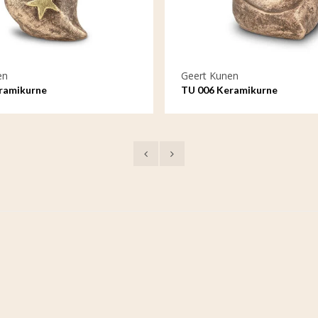
en
Geert Kunen
ramikurne
TU 006 Keramikurne