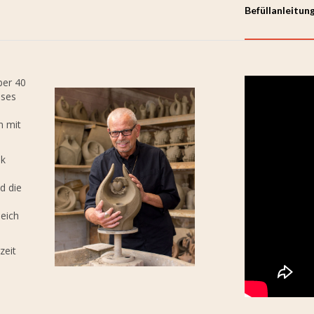
Befüllanleitun
ber 40
eses
n mit
ik
d die
leich
zeit