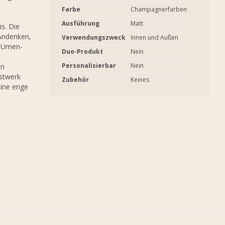
Farbe
Champagnerfarben
Ausführung
Matt
is. Die
 Andenken,
Verwendungszweck
Innen und Außen
 Urnen-
Duo-Produkt
Nein
Personalisierbar
Nein
en
nstwerk
Zubehör
Keines
eine enge